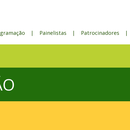
ogramação
|
Painelistas
|
Patrocinadores
|
ÃO