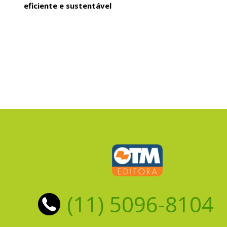
eficiente e sustentável
(11) 5096-8104