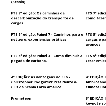
(Scania)
FTS 7ª edição: Os caminhos da
FTS 7ª ediç
descarbonização do transporte de
como fazer
cargas
FTS 5ª edição: Painel 7 - Caminhos para o
FTS 5ª ediç
net zero: experiencias práticas
cargas e pa
avanços
FTS 5ª edição: Painel 3 - Como diminuir a
FTS 5ª ediç
pegada de carbono.
zerar emis
4ª EDIÇÃO: As vantagens do ESG -
4ª EDIÇÃO: 
Christopher Podgorski: Presidente &
Ambrosano 
CEO da Scania Latin America
Climate Bon
Prometeon
3ª EDIÇÃO: 
keynote sp