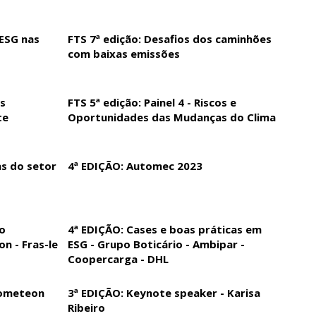
 ESG nas
FTS 7ª edição: Desafios dos caminhões
com baixas emissões
as
FTS 5ª edição: Painel 4 - Riscos e
te
Oportunidades das Mudanças do Clima
as do setor
4ª EDIÇÃO: Automec 2023
 o
4ª EDIÇÃO: Cases e boas práticas em
n - Fras-le
ESG - Grupo Boticário - Ambipar -
Coopercarga - DHL
rometeon
3ª EDIÇÃO: Keynote speaker - Karisa
Ribeiro