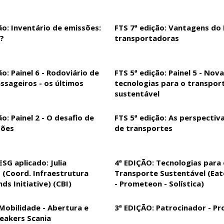
ão: Inventário de emissões:
FTS 7ª edição: Vantagens do
?
transportadoras
ão: Painel 6 - Rodoviário de
FTS 5ª edição: Painel 5 - Nov
ssageiros - os últimos
tecnologias para o transpor
sustentável
ão: Painel 2 - O desafio de
FTS 5ª edição: As perspectiv
sões
de transportes
ESG aplicado: Julia
4ª EDIÇÃO: Tecnologias para
(Coord. Infraestrutura
Transporte Sustentável (Eato
ds Initiative) (CBI)
- Prometeon - Solística)
Mobilidade - Abertura e
3ª EDIÇÃO: Patrocinador - P
eakers Scania